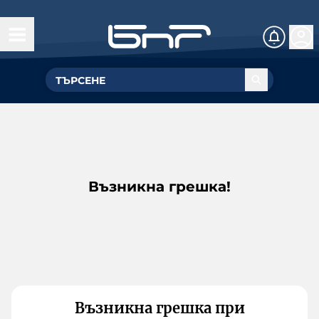
Възникна грешка!
Възникна грешка при