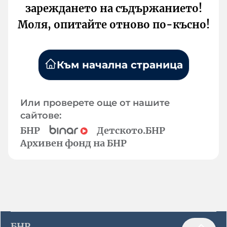
зареждането на съдържанието!
Моля, опитайте отново по-късно!
Към начална страница
Или проверете още от нашите
сайтове:
БНР
Детското.БНР
Архивен фонд на БНР
БНР