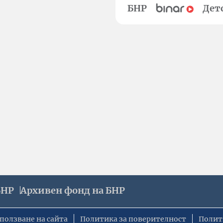
БНР
Дет
БНР
Архивен фонд на БНР
ползване на сайта
Политика за поверителност
Полит