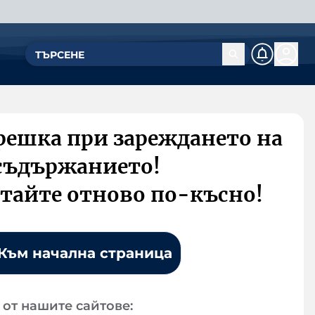
решка при зареждането на
съдържанието!
тайте отново по-късно!
Към начална страница
от нашите сайтове: