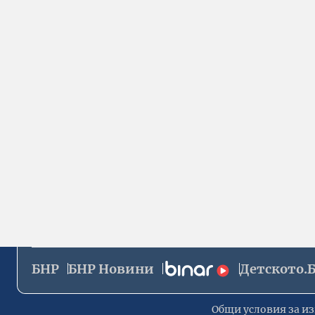
БНР
БНР Новини
Детското.
Общи условия за из