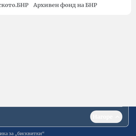
ското.БНР
Архивен фонд на БНР
Нагоре
ика за „бисквитки“