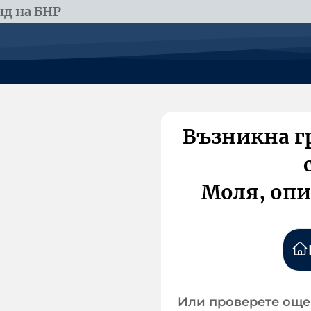
д на БНР
Възникна г
Моля, опи
Или проверете още 