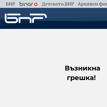
БНР
Детското.БНР
Архивен фон
Възникна
грешка!