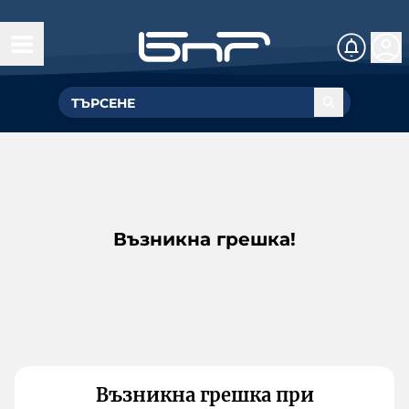
Възникна грешка!
Възникна грешка при