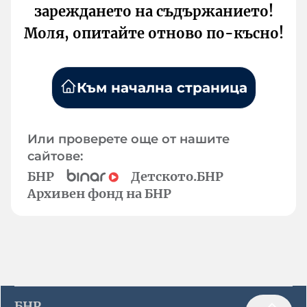
зареждането на съдържанието!
Моля, опитайте отново по-късно!
Към начална страница
Или проверете още от нашите
сайтове:
БНР
Детското.БНР
Архивен фонд на БНР
БНР