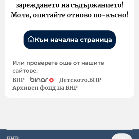
зареждането на съдържанието!
Моля, опитайте отново по-късно!
Към начална страница
Или проверете още от нашите
сайтове:
БНР
Детското.БНР
Архивен фонд на БНР
БНР