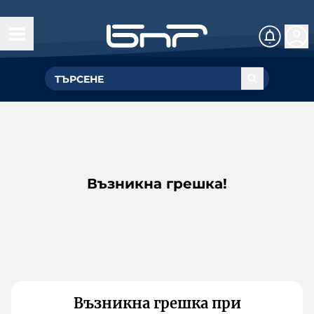
Възникна грешка!
Възникна грешка при