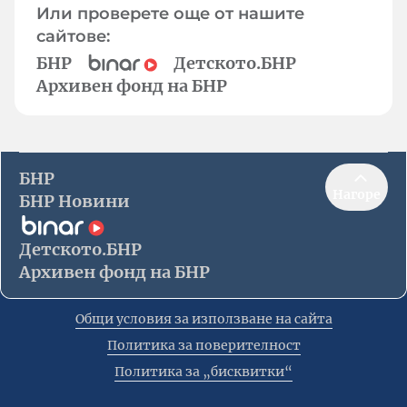
Или проверете още от нашите
сайтове:
БНР
Детското.БНР
Архивен фонд на БНР
БНР
Нагоре
БНР Новини
Детското.БНР
Архивен фонд на БНР
Общи условия за използване на сайта
Политика за поверителност
Политика за „бисквитки“