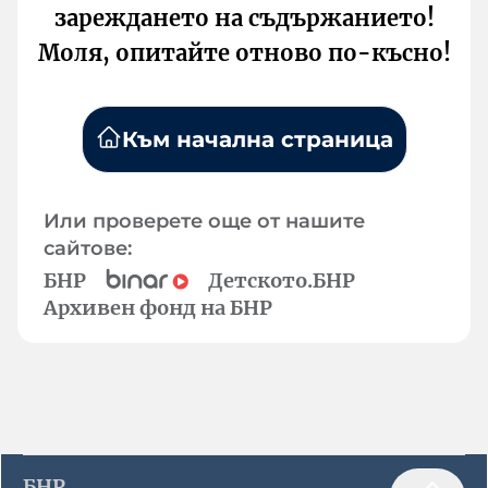
зареждането на съдържанието!
Моля, опитайте отново по-късно!
Към начална страница
Или проверете още от нашите
сайтове:
БНР
Детското.БНР
Архивен фонд на БНР
БНР