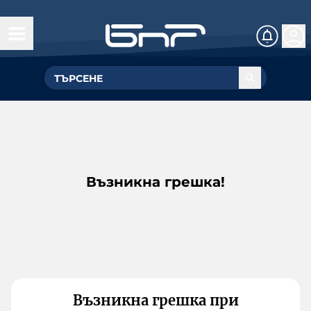
Възникна грешка!
Възникна грешка при