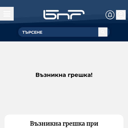
Възникна грешка!
Възникна грешка при