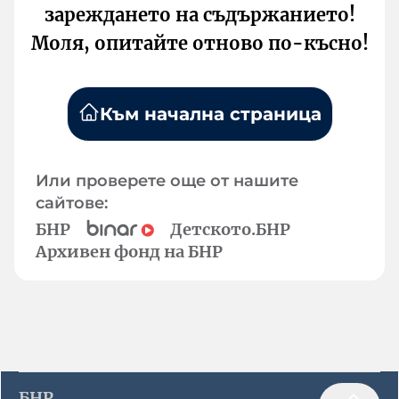
зареждането на съдържанието!
Моля, опитайте отново по-късно!
Към начална страница
Или проверете още от нашите
сайтове:
БНР
Детското.БНР
Архивен фонд на БНР
БНР