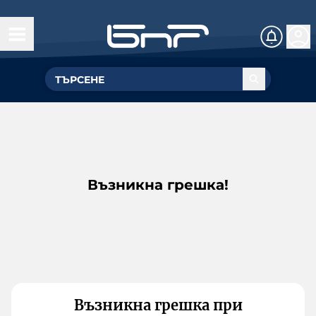
Възникна грешка!
Възникна грешка при