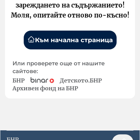
зареждането на съдържанието!
Моля, опитайте отново по-късно!
Към начална страница
Или проверете още от нашите
сайтове:
БНР
Детското.БНР
Архивен фонд на БНР
БНР