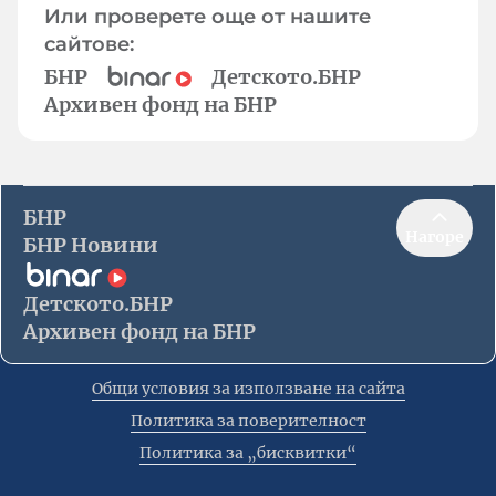
Или проверете още от нашите
сайтове:
БНР
Детското.БНР
Архивен фонд на БНР
БНР
Нагоре
БНР Новини
Детското.БНР
Архивен фонд на БНР
Общи условия за използване на сайта
Политика за поверителност
Политика за „бисквитки“