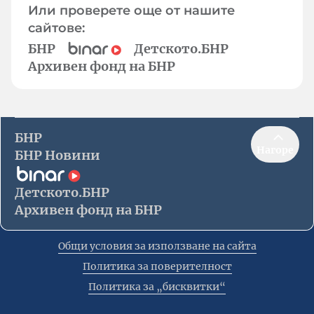
Или проверете още от нашите
сайтове:
БНР
Детското.БНР
Архивен фонд на БНР
БНР
Нагоре
БНР Новини
Детското.БНР
Архивен фонд на БНР
Общи условия за използване на сайта
Политика за поверителност
Политика за „бисквитки“