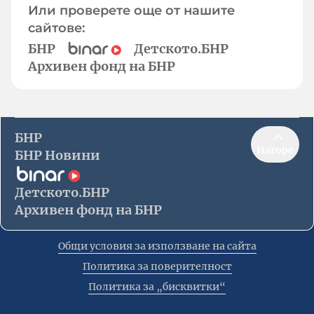
Или проверете още от нашите
сайтове:
БНР
Детското.БНР
Архивен фонд на БНР
БНР
Нагоре
БНР Новини
Детското.БНР
Архивен фонд на БНР
Общи условия за използване на сайта
Политика за поверителност
Политика за „бисквитки“