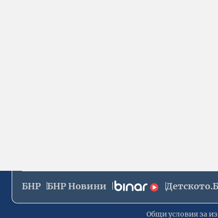
БНР
БНР Новини
Детското.
Общи условия за из