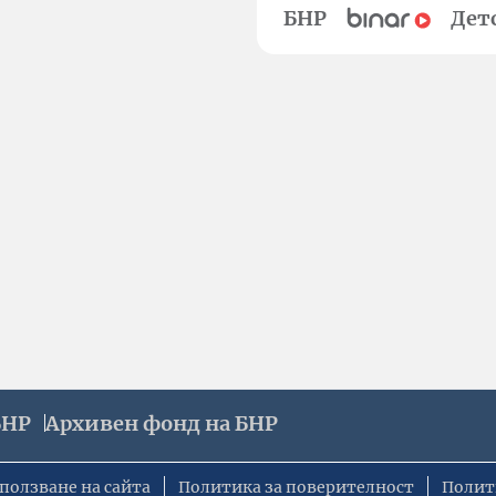
БНР
Дет
БНР
Архивен фонд на БНР
ползване на сайта
Политика за поверителност
Полит