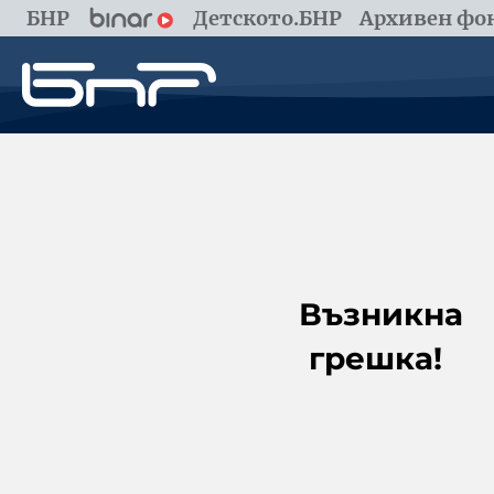
БНР
Детското.БНР
Архивен фон
Възникна
грешка!