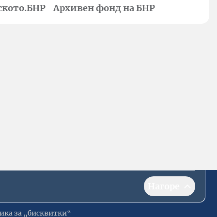
ското.БНР
Архивен фонд на БНР
Нагоре
ика за „бисквитки“