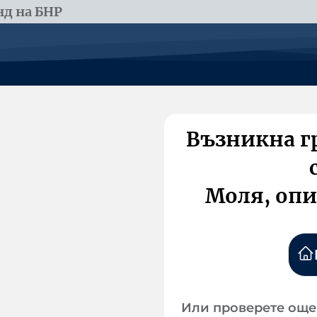
д на БНР
Възникна г
Моля, опи
Или проверете още 