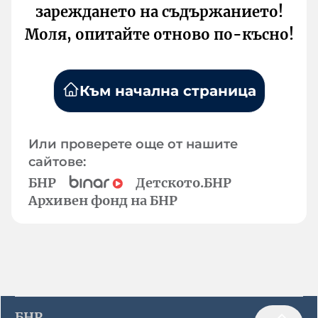
зареждането на съдържанието!
Моля, опитайте отново по-късно!
Към начална страница
Или проверете още от нашите
сайтове:
БНР
Детското.БНР
Архивен фонд на БНР
БНР