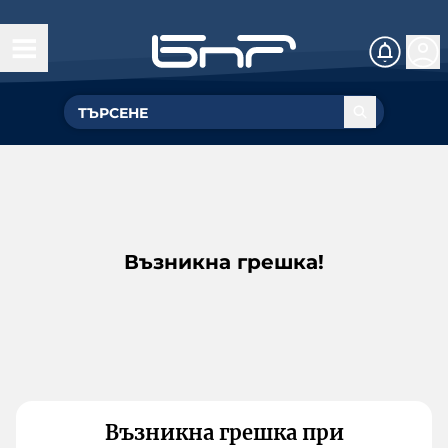
Възникна грешка!
Възникна грешка при