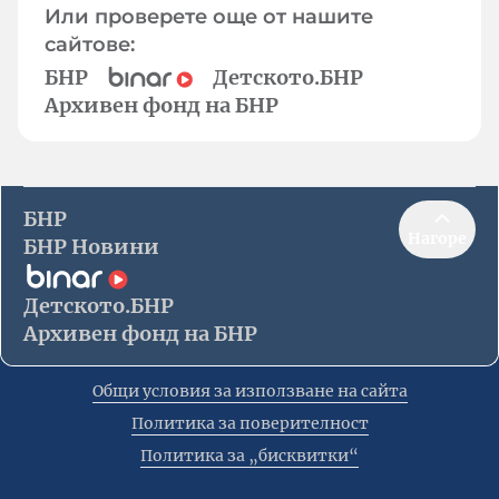
Или проверете още от нашите
сайтове:
БНР
Детското.БНР
Архивен фонд на БНР
БНР
Нагоре
БНР Новини
Детското.БНР
Архивен фонд на БНР
Общи условия за използване на сайта
Политика за поверителност
Политика за „бисквитки“