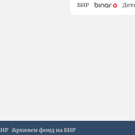
БНР
Дет
БНР
Архивен фонд на БНР