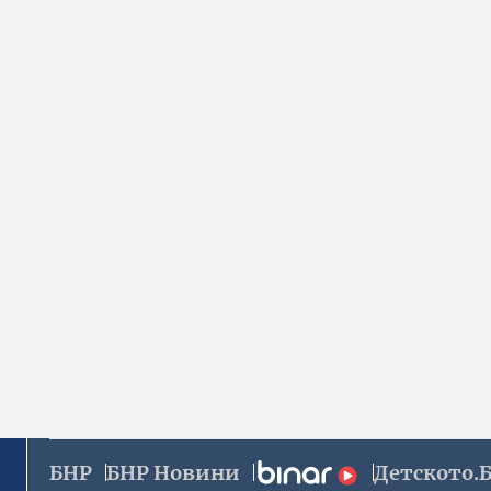
БНР
БНР Новини
Детското.