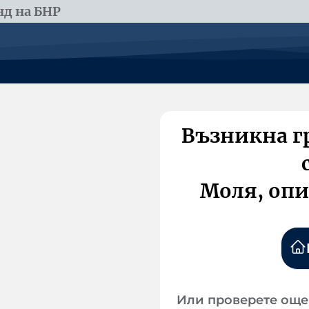
д на БНР
Възникна г
Моля, опи
Или проверете още 