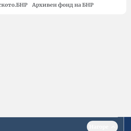
ското.БНР
Архивен фонд на БНР
Нагоре