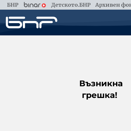
БНР
Детското.БНР
Архивен фон
Възникна
грешка!