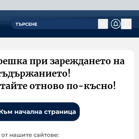
решка при зареждането на
съдържанието!
тайте отново по-късно!
Към начална страница
от нашите сайтове: