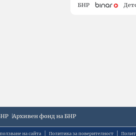
БНР
Дет
БНР
Архивен фонд на БНР
ползване на сайта
Политика за поверителност
Полит