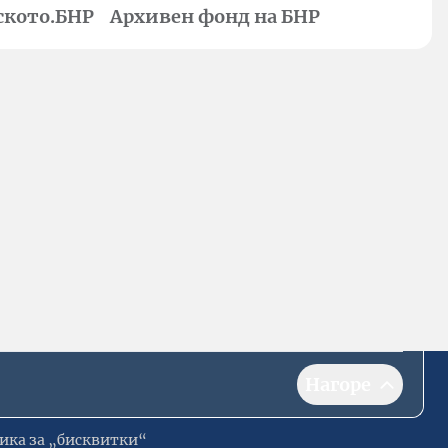
ското.БНР
Архивен фонд на БНР
Нагоре
ика за „бисквитки“