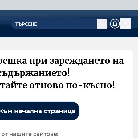
решка при зареждането на
съдържанието!
тайте отново по-късно!
Към начална страница
от нашите сайтове: