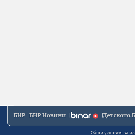
БНР
БНР Новини
Детското.
Общи условия за из