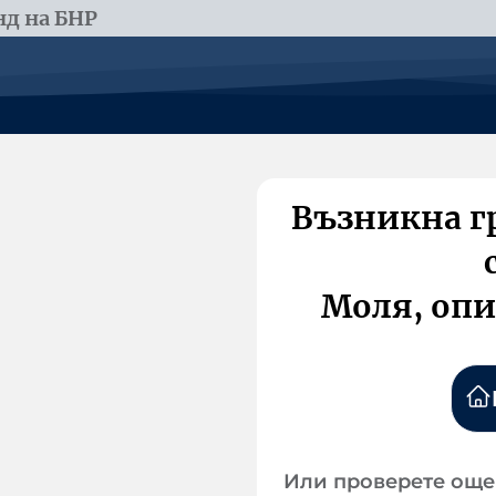
д на БНР
Възникна г
Моля, опи
Или проверете още 