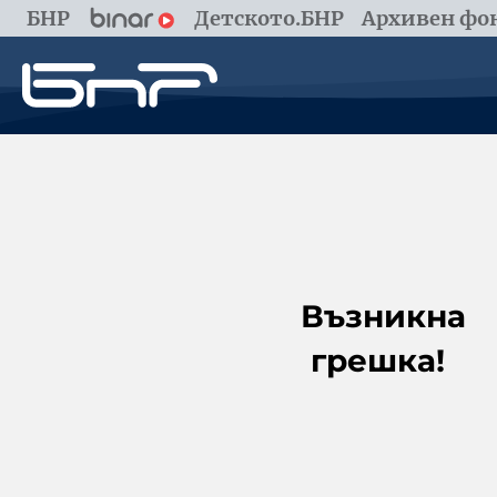
БНР
Детското.БНР
Архивен фон
Възникна
грешка!