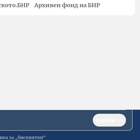
ското.БНР
Архивен фонд на БНР
Нагоре
ика за „бисквитки“