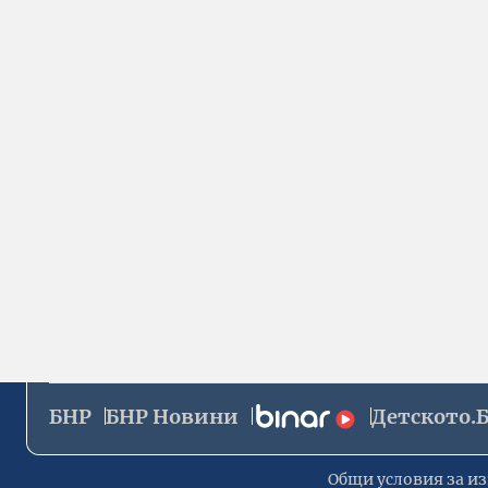
БНР
БНР Новини
Детското.
Общи условия за из