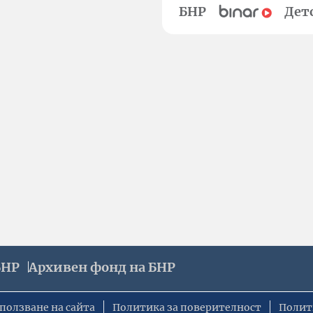
БНР
Дет
БНР
Архивен фонд на БНР
ползване на сайта
Политика за поверителност
Полит