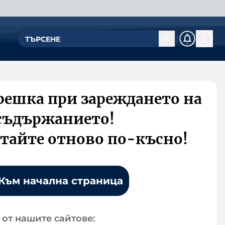
решка при зареждането на
съдържанието!
тайте отново по-късно!
Към начална страница
от нашите сайтове: