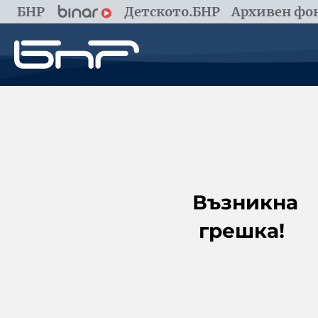
БНР
Детското.БНР
Архивен фон
Възникна
грешка!