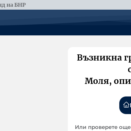
д на БНР
Възникна г
Моля, опи
Или проверете още 