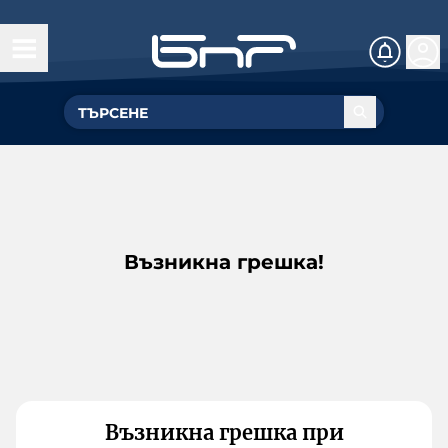
Възникна грешка!
Възникна грешка при