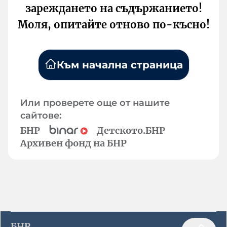
зареждането на съдържанието!
Моля, опитайте отново по-късно!
Към начална страница
Или проверете още от нашите
сайтове:
БНР
Детското.БНР
Архивен фонд на БНР
БНР