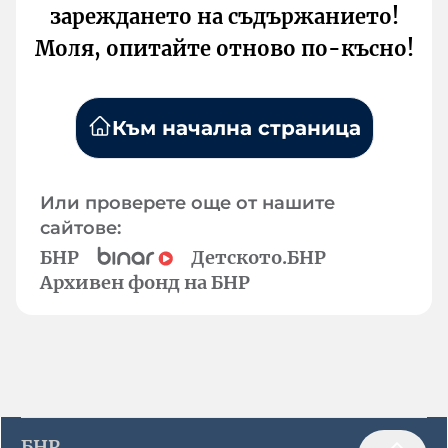
зареждането на съдържанието!
Моля, опитайте отново по-късно!
Към начална страница
Или проверете още от нашите
сайтове:
БНР
Детското.БНР
Архивен фонд на БНР
БНР