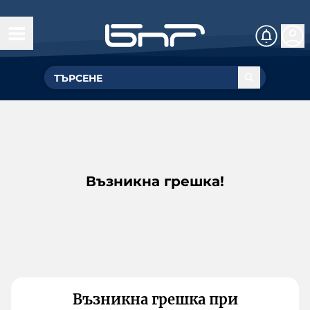
Възникна грешка!
Възникна грешка при