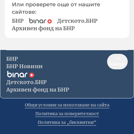
Или проверете още от нашите
сайтове:
БНР
Детското.БНР
Архивен фонд на БНР
БНР
Нагоре
БНР Новини
Детското.БНР
Архивен фонд на БНР
Общи условия за използване на сайта
Политика за поверителност
Политика за „бисквитки“