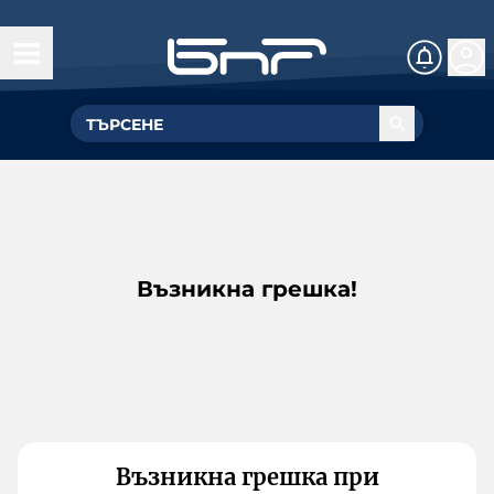
Възникна грешка!
Възникна грешка при