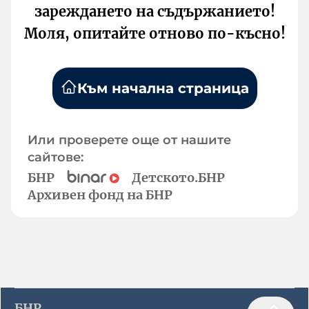
зареждането на съдържанието!
Моля, опитайте отново по-късно!
Към начална страница
Или проверете още от нашите
сайтове:
БНР
Детското.БНР
Архивен фонд на БНР
БНР