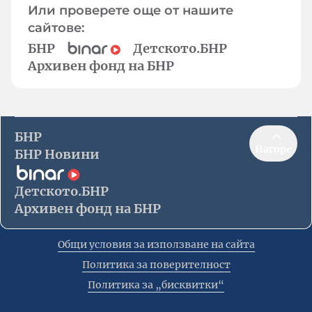
Или проверете още от нашите
сайтове:
БНР
Детското.БНР
Архивен фонд на БНР
БНР
Нагоре
БНР Новини
Детското.БНР
Архивен фонд на БНР
Общи условия за използване на сайта
Политика за поверителност
Политика за „бисквитки“