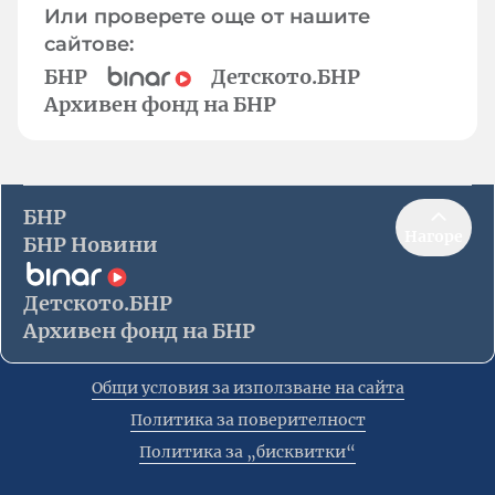
Или проверете още от нашите
сайтове:
БНР
Детското.БНР
Архивен фонд на БНР
БНР
Нагоре
БНР Новини
Детското.БНР
Архивен фонд на БНР
Общи условия за използване на сайта
Политика за поверителност
Политика за „бисквитки“