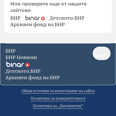
Или проверете още от нашите
сайтове:
БНР
Детското.БНР
Архивен фонд на БНР
БНР
Нагоре
БНР Новини
Детското.БНР
Архивен фонд на БНР
Общи условия за използване на сайта
Политика за поверителност
Политика за „бисквитки“