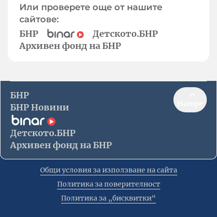
Или проверете още от нашите
сайтове:
БНР
Детското.БНР
Архивен фонд на БНР
БНР
Нагоре
БНР Новини
Детското.БНР
Архивен фонд на БНР
Общи условия за използване на сайта
Политика за поверителност
Политика за „бисквитки“