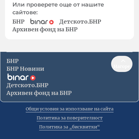
Или проверете още от нашите
сайтове:
БНР
Детското.БНР
Архивен фонд на БНР
БНР
Нагоре
БНР Новини
Детското.БНР
Архивен фонд на БНР
Общи условия за използване на сайта
Политика за поверителност
Политика за „бисквитки“