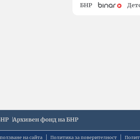
БНР
Дет
БНР
Архивен фонд на БНР
ползване на сайта
Политика за поверителност
Полит