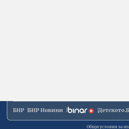
БНР
БНР Новини
Детското.
Общи условия за из