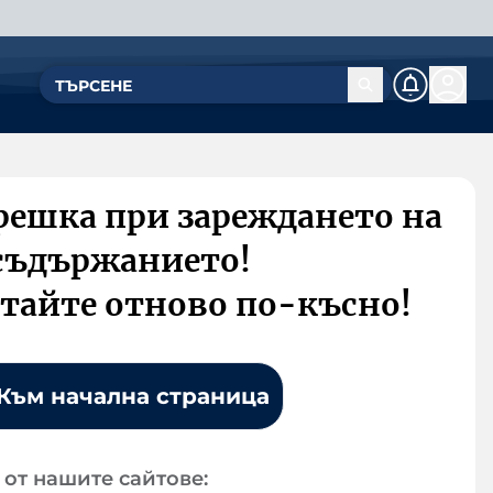
решка при зареждането на
съдържанието!
тайте отново по-късно!
Към начална страница
от нашите сайтове: