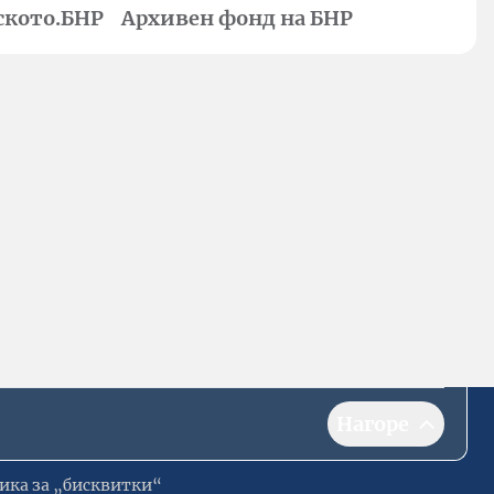
ското.БНР
Архивен фонд на БНР
Нагоре
ика за „бисквитки“