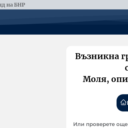
д на БНР
Възникна г
Моля, опи
Или проверете още 