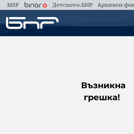
БНР
Детското.БНР
Архивен фон
Възникна
грешка!