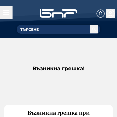
Възникна грешка!
Възникна грешка при