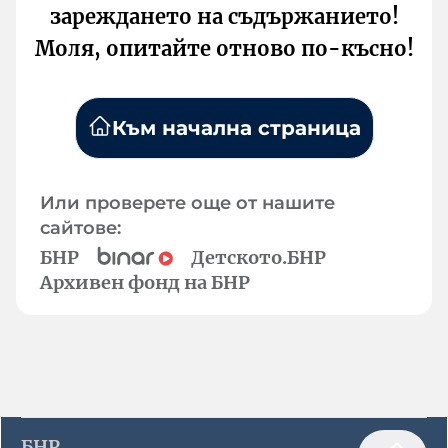
зареждането на съдържанието!
Моля, опитайте отново по-късно!
Към начална страница
Или проверете още от нашите
сайтове:
БНР
Детското.БНР
Архивен фонд на БНР
БНР