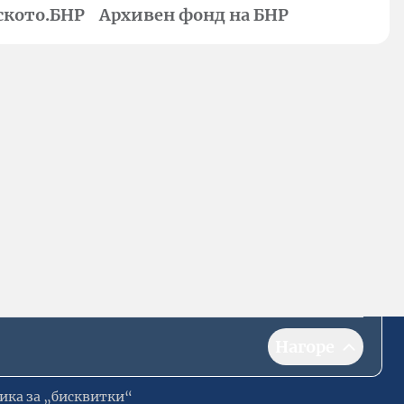
ското.БНР
Архивен фонд на БНР
Нагоре
ика за „бисквитки“