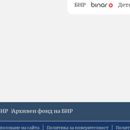
БНР
Дет
БНР
Архивен фонд на БНР
ползване на сайта
Политика за поверителност
Полит