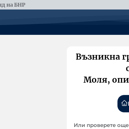
д на БНР
Възникна г
Моля, опи
Или проверете още 