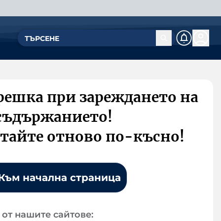
решка при зареждането на
съдържанието!
тайте отново по-късно!
Към начална страница
от нашите сайтове: