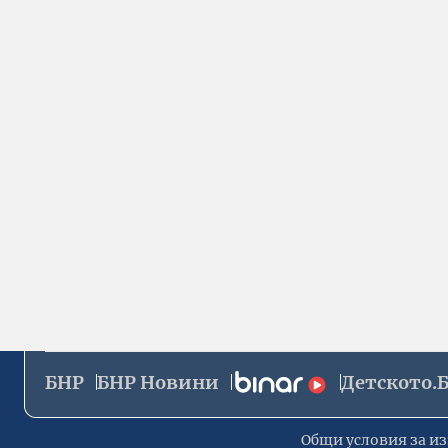
БНР
БНР Новини
Детското.
Общи условия за из