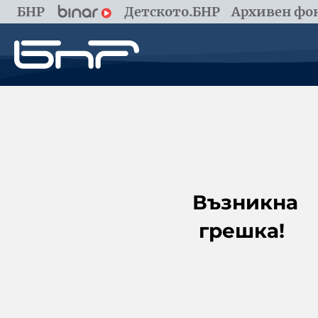
БНР
Детското.БНР
Архивен фон
Възникна
грешка!