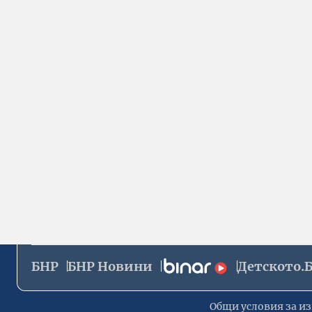
БНР
БНР Новини
Детското.
Общи условия за из