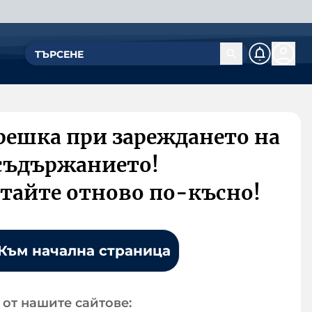
решка при зареждането на
съдържанието!
тайте отново по-късно!
Към начална страница
от нашите сайтове: