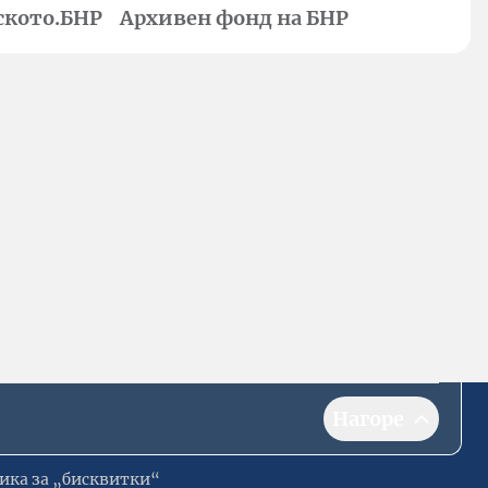
ското.БНР
Архивен фонд на БНР
Нагоре
ика за „бисквитки“