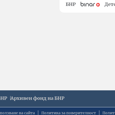
БНР
Дет
БНР
Архивен фонд на БНР
ползване на сайта
Политика за поверителност
Полит