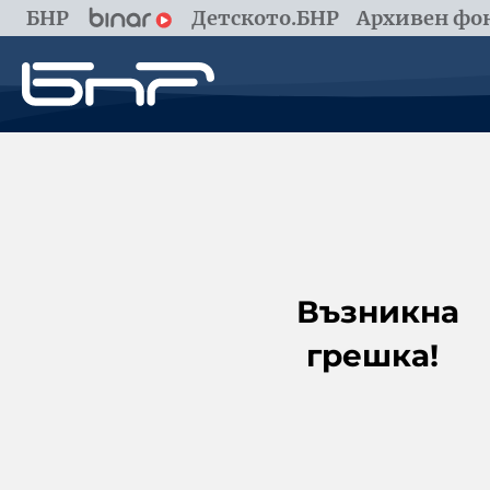
БНР
Детското.БНР
Архивен фон
Възникна
грешка!