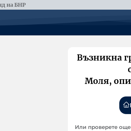
д на БНР
Възникна г
Моля, опи
Или проверете още 