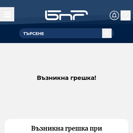
Възникна грешка!
Възникна грешка при