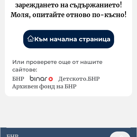
зареждането на съдържанието!
Моля, опитайте отново по-късно!
Към начална страница
Или проверете още от нашите
сайтове:
БНР
Детското.БНР
Архивен фонд на БНР
БНР