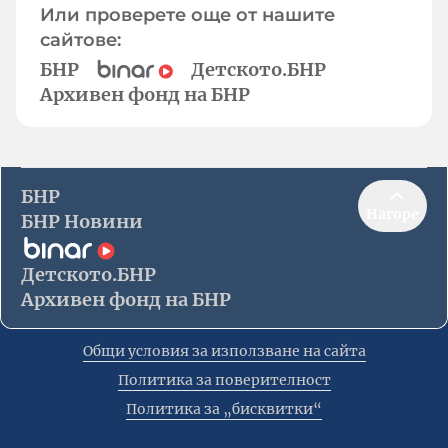
Или проверете още от нашите
сайтове:
БНР
Детското.БНР
Архивен фонд на БНР
БНР
Нагоре
БНР Новини
Детското.БНР
Архивен фонд на БНР
Общи условия за използване на сайта
Политика за поверителност
Политика за „бисквитки“