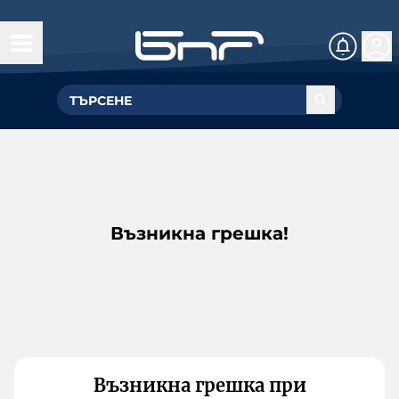
Възникна грешка!
Възникна грешка при