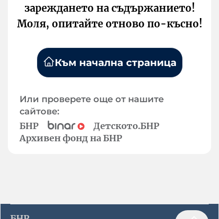
зареждането на съдържанието!
Моля, опитайте отново по-късно!
Към начална страница
Или проверете още от нашите
сайтове:
БНР
Детското.БНР
Архивен фонд на БНР
БНР