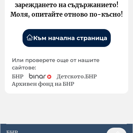
зареждането на съдържанието!
Моля, опитайте отново по-късно!
Към начална страница
Или проверете още от нашите
сайтове:
БНР
Детското.БНР
Архивен фонд на БНР
БНР