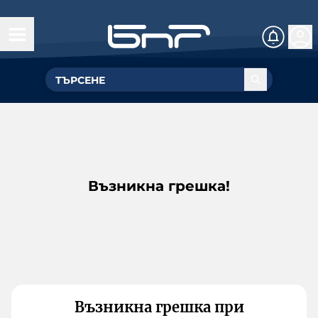
Възникна грешка!
Възникна грешка при