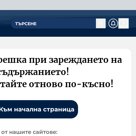
решка при зареждането на
съдържанието!
тайте отново по-късно!
Към начална страница
от нашите сайтове: