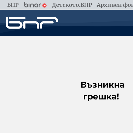
БНР
Детското.БНР
Архивен фон
Възникна
грешка!