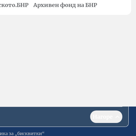
ското.БНР
Архивен фонд на БНР
Нагоре
ика за „бисквитки“