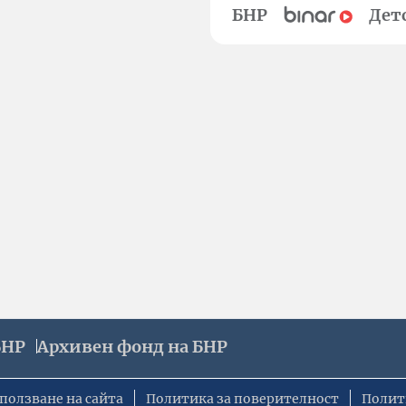
БНР
Дет
БНР
Архивен фонд на БНР
ползване на сайта
Политика за поверителност
Полит