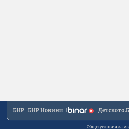
БНР
БНР Новини
Детското.
Общи условия за из