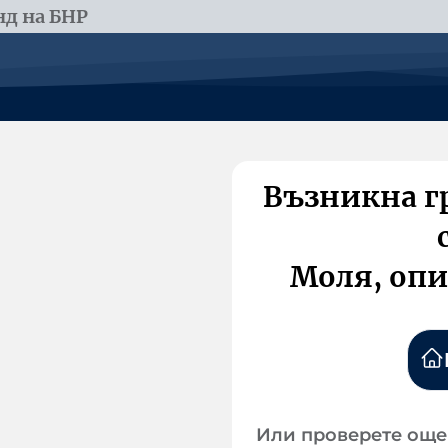
д на БНР
Възникна г
Моля, опи
Или проверете още 