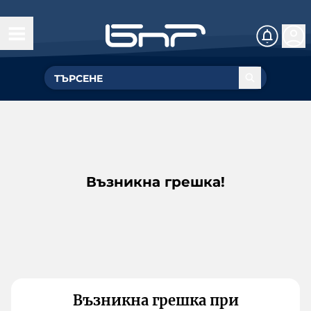
Възникна грешка!
Възникна грешка при