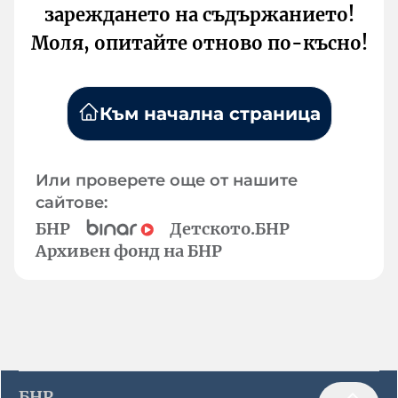
зареждането на съдържанието!
Моля, опитайте отново по-късно!
Към начална страница
Или проверете още от нашите
сайтове:
БНР
Детското.БНР
Архивен фонд на БНР
БНР