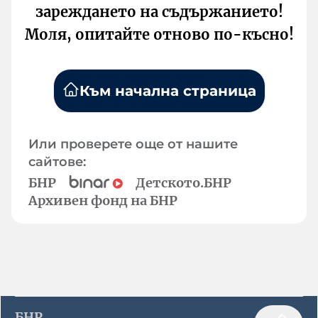
зареждането на съдържанието!
Моля, опитайте отново по-късно!
Към начална страница
Или проверете още от нашите
сайтове:
БНР
Детското.БНР
Архивен фонд на БНР
БНР