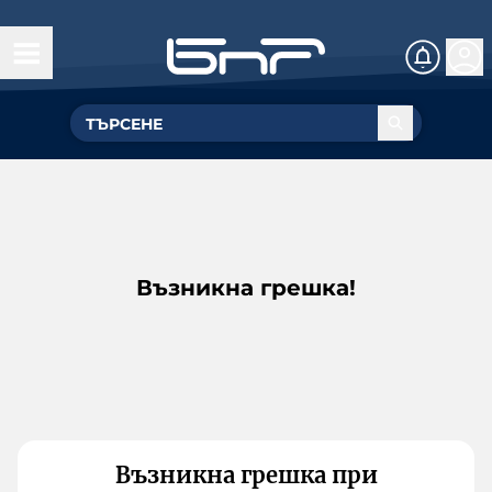
Възникна грешка!
Възникна грешка при