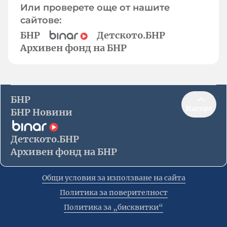
Или проверете още от нашите
сайтове:
БНР
Детското.БНР
Архивен фонд на БНР
БНР
Нагоре
БНР Новини
Детското.БНР
Архивен фонд на БНР
Общи условия за използване на сайта
Политика за поверителност
Политика за „бисквитки“