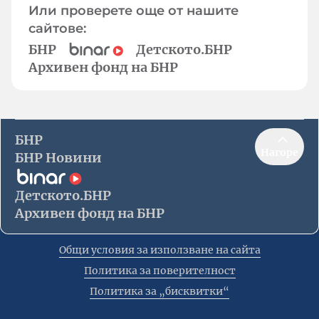
Или проверете още от нашите
сайтове:
БНР
Детското.БНР
Архивен фонд на БНР
БНР
Нагоре
БНР Новини
Детското.БНР
Архивен фонд на БНР
Общи условия за използване на сайта
Политика за поверителност
Политика за „бисквитки“