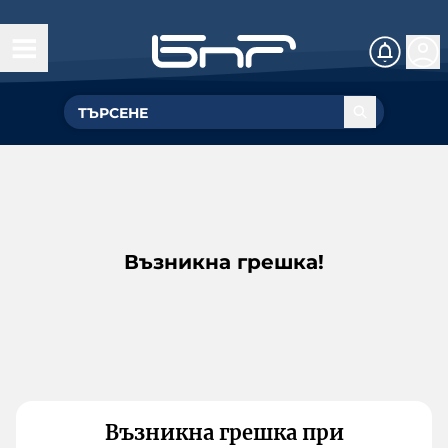
Възникна грешка!
Възникна грешка при