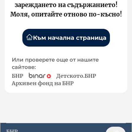
зареждането на съдържанието!
Моля, опитайте отново по-късно!
Към начална страница
Или проверете още от нашите
сайтове:
БНР
Детското.БНР
Архивен фонд на БНР
БНР