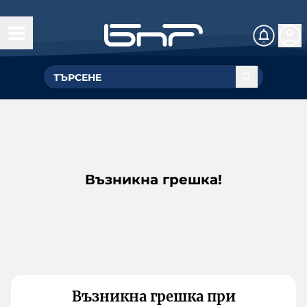
Възникна грешка!
Възникна грешка при