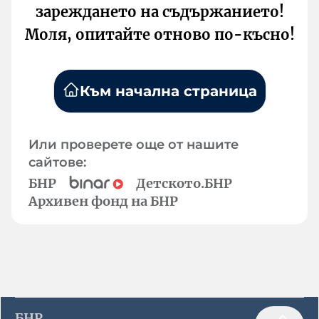
зареждането на съдържанието!
Моля, опитайте отново по-късно!
Към начална страница
Или проверете още от нашите
сайтове:
БНР
Детското.БНР
Архивен фонд на БНР
БНР