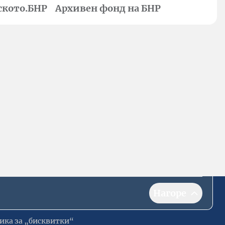
ското.БНР
Архивен фонд на БНР
Нагоре
ика за „бисквитки“