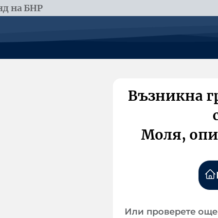
д на БНР
Възникна г
Моля, опи
Или проверете още 