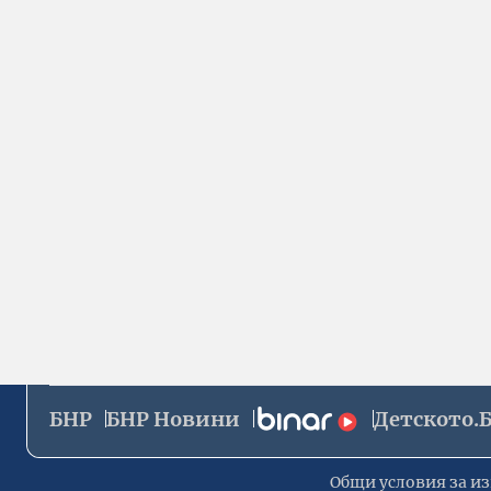
БНР
БНР Новини
Детското.
Общи условия за из