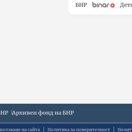
БНР
Дет
БНР
Архивен фонд на БНР
ползване на сайта
Политика за поверителност
Полит