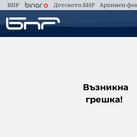
БНР
Детското.БНР
Архивен фон
Възникна
грешка!