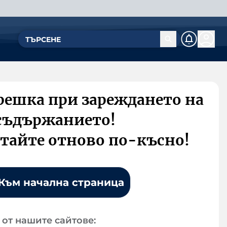
решка при зареждането на
съдържанието!
тайте отново по-късно!
Към начална страница
от нашите сайтове: