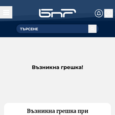
Възникна грешка!
Възникна грешка при