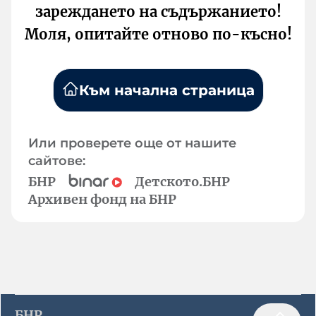
зареждането на съдържанието!
Моля, опитайте отново по-късно!
Към начална страница
Или проверете още от нашите
сайтове:
БНР
Детското.БНР
Архивен фонд на БНР
БНР