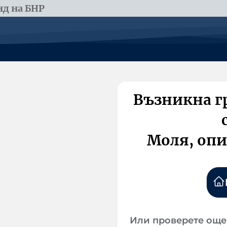
д на БНР
Възникна г
Моля, опи
Или проверете още 