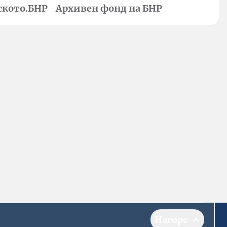
ското.БНР
Архивен фонд на БНР
Нагоре