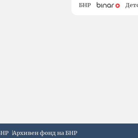
БНР
Дет
БНР
Архивен фонд на БНР