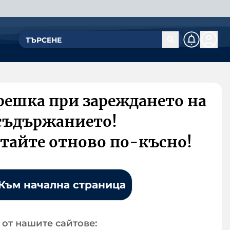
решка при зареждането на
съдържанието!
тайте отново по-късно!
Към начална страница
от нашите сайтове: