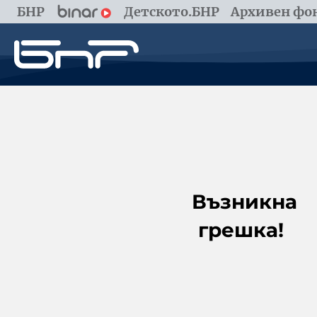
БНР
Детското.БНР
Архивен фон
Възникна
грешка!