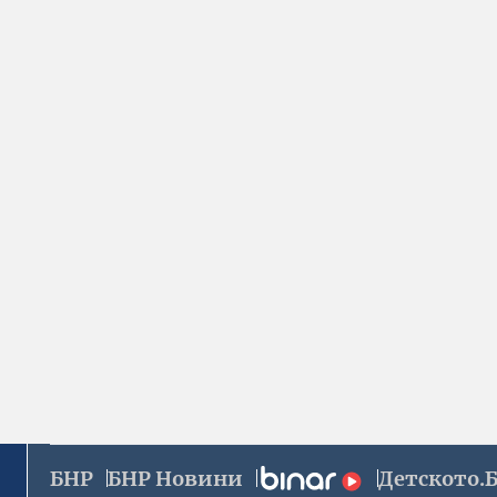
БНР
БНР Новини
Детското.