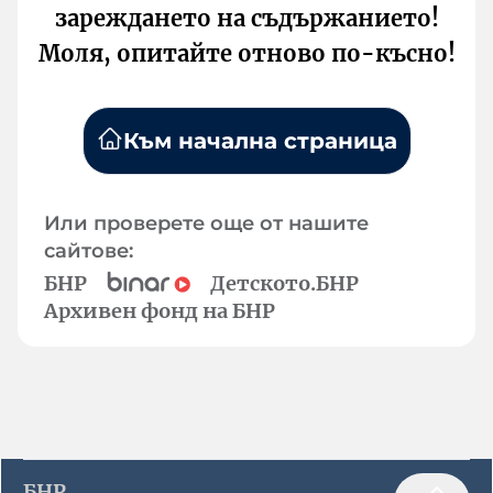
зареждането на съдържанието!
Моля, опитайте отново по-късно!
Към начална страница
Или проверете още от нашите
сайтове:
БНР
Детското.БНР
Архивен фонд на БНР
БНР