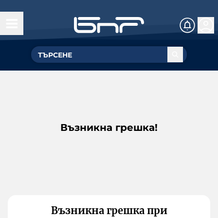
Възникна грешка!
Възникна грешка при