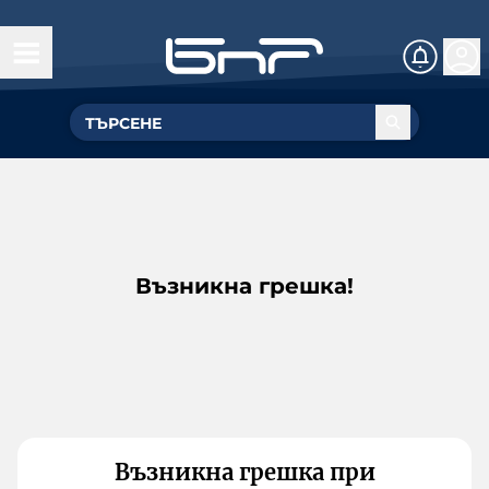
Възникна грешка!
Възникна грешка при