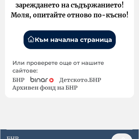
зареждането на съдържанието!
Моля, опитайте отново по-късно!
Към начална страница
Или проверете още от нашите
сайтове:
БНР
Детското.БНР
Архивен фонд на БНР
БНР