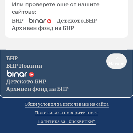
Или проверете още от нашите
сайтове:
БНР
Детското.БНР
Архивен фонд на БНР
БНР
Нагоре
БНР Новини
Детското.БНР
Архивен фонд на БНР
Общи условия за използване на сайта
Политика за поверителност
Политика за „бисквитки“