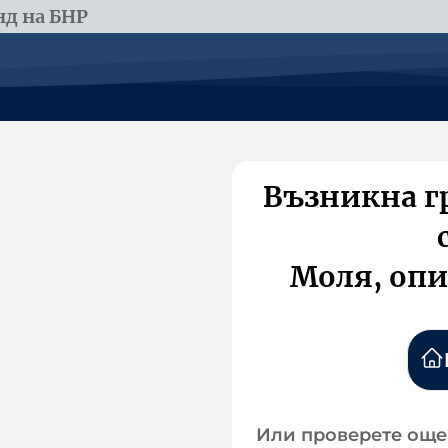
д на БНР
Възникна г
Моля, опи
Или проверете още 