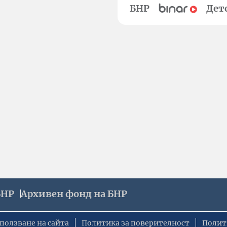
БНР
Дет
БНР
Архивен фонд на БНР
ползване на сайта
Политика за поверителност
Полит