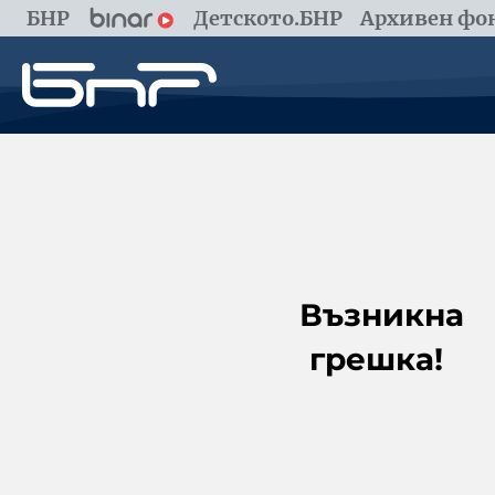
БНР
Детското.БНР
Архивен фон
Възникна
грешка!