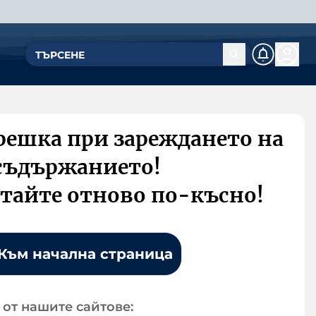
решка при зареждането на
съдържанието!
тайте отново по-късно!
Към начална страница
от нашите сайтове: