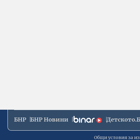
БНР
БНР Новини
Детското.
Общи условия за из