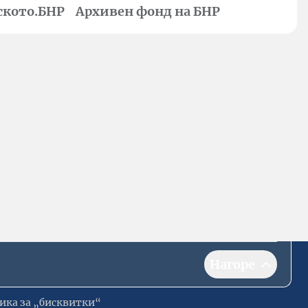
ското.БНР
Архивен фонд на БНР
Нагоре
ика за „бисквитки“