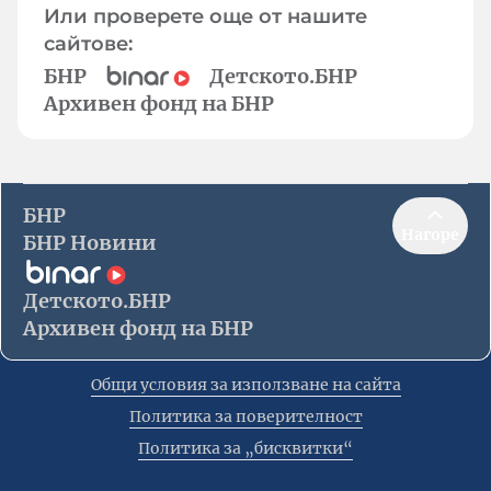
Или проверете още от нашите
сайтове:
БНР
Детското.БНР
Архивен фонд на БНР
БНР
Нагоре
БНР Новини
Детското.БНР
Архивен фонд на БНР
Общи условия за използване на сайта
Политика за поверителност
Политика за „бисквитки“