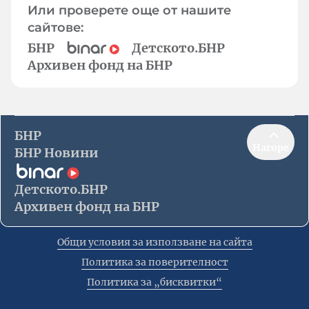
Или проверете още от нашите
сайтове:
БНР
Детското.БНР
Архивен фонд на БНР
БНР
Нагоре
БНР Новини
Детското.БНР
Архивен фонд на БНР
Общи условия за използване на сайта
Политика за поверителност
Политика за „бисквитки“